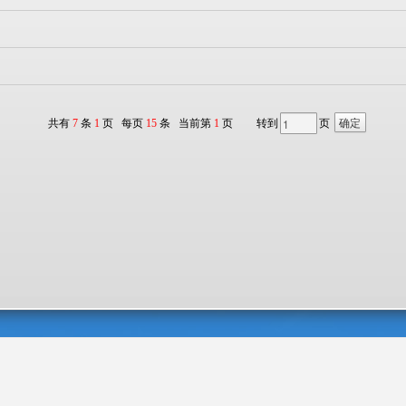
共有
7
条
1
页 每页
15
条 当前第
1
页
转到
页